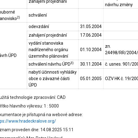
zahájení projednání
návrhu změny
ouborné
schválení
2)
tanovisko
odevzdání
31.05.2004
zahájení projednání
17.06.2004
vydání stanoviska
zn.
nadřízeného orgánu
01.10.2004
24498/RR/2004/
ávrh ÚPD
územního plánování
3)
schválení návrhu ÚPD
30.11.2004
č. usnes. 901/20
nabytí účinnosti vyhlášky
obce o závazné části
05.01.2005
OZV HK č. 19/20
ÚPD
užitá technologie zpracování: CAD
ítko hlavního výkresu: 1 : 5000
kumentace je přístupná na webové adrese:
tps://www.hradeckralove.org/
znam proveden dne: 14.08.2025 15:11