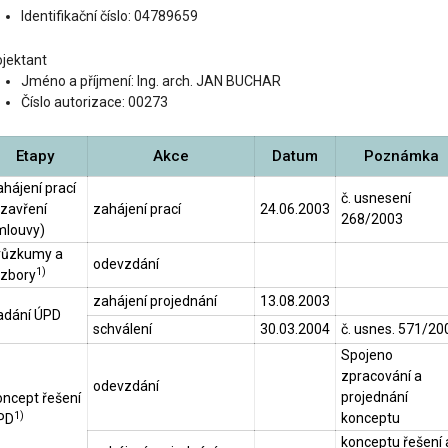
Identifikační číslo: 04789659
ojektant
Jméno a příjmení: Ing. arch. JAN BUCHAR
Číslo autorizace: 00273
Etapy
Akce
Datum
Poznámka
hájení prací
č. usnesení
uzavření
zahájení prací
24.06.2003
268/2003
mlouvy)
růzkumy a
odevzdání
1)
ozbory
zahájení projednání
13.08.2003
adání ÚPD
schválení
30.03.2004
č. usnes. 571/20
Spojeno
zpracování a
odevzdání
projednání
oncept řešení
1)
konceptu
PD
konceptu řešení 