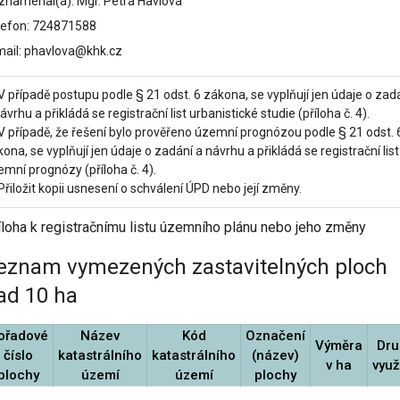
znamenal(a): Mgr. Petra Havlová
lefon: 724871588
mail: phavlova@khk.cz
V případě postupu podle § 21 odst. 6 zákona, se vyplňují jen údaje o zad
ávrhu a přikládá se registrační list urbanistické studie (příloha č. 4).
 V případě, že řešení bylo prověřeno územní prognózou podle § 21 odst. 
ona, se vyplňují jen údaje o zadání a návrhu a přikládá se registrační list
mní prognózy (příloha č. 4).
Přiložit kopii usnesení o schválení ÚPD nebo její změny.
íloha k registračnímu listu územního plánu nebo jeho změny
eznam vymezených zastavitelných ploch
ad 10 ha
ořadové
Název
Kód
Označení
Výměra
Dru
číslo
katastrálního
katastrálního
(název)
v ha
využ
plochy
území
území
plochy