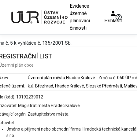
Evidence
person
územně
help_outline
plánovací
Přihlásit
činnosti
ha č. 5 k vyhlášce č. 135/2001 Sb.
REGISTRAČNÍ LIST
Územní plán obce
ázev:
ešené území:
slo (kód): 10192239012
řizovatel: Magistrát města Hradec Králové
dávající orgán: Zastupitelstvo města
otovitel
Jméno a příjmení nebo obchodní firma: Hradecká technická kancelář
s.r.o.