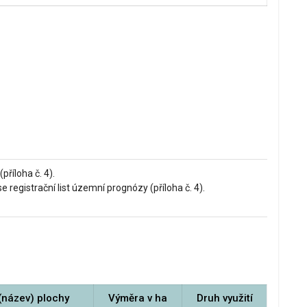
příloha č. 4).
 registrační list územní prognózy (příloha č. 4).
(název) plochy
Výměra v ha
Druh využití