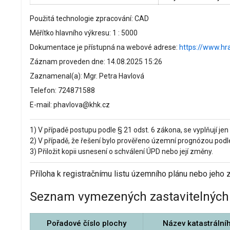
Použitá technologie zpracování: CAD
Měřítko hlavního výkresu: 1 : 5000
Dokumentace je přístupná na webové adrese:
https://www.hr
Záznam proveden dne: 14.08.2025 15:26
Zaznamenal(a): Mgr. Petra Havlová
Telefon: 724871588
E-mail: phavlova@khk.cz
1) V případě postupu podle § 21 odst. 6 zákona, se vyplňují jen ú
2) V případě, že řešení bylo prověřeno územní prognózou podle §
3) Přiložit kopii usnesení o schválení ÚPD nebo její změny.
Příloha k registračnímu listu územního plánu nebo jeho
Seznam vymezených zastavitelných 
Pořadové číslo plochy
Název katastrální