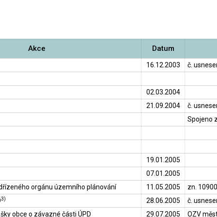
Akce
Datum
16.12.2003
č. usnese
02.03.2004
21.09.2004
č. usnese
Spojeno z
19.01.2005
07.01.2005
adřízeného orgánu územního plánování
11.05.2005
zn. 1090
3)
D
28.06.2005
č. usnes
lášky obce o závazné části ÚPD
29.07.2005
OZV měst