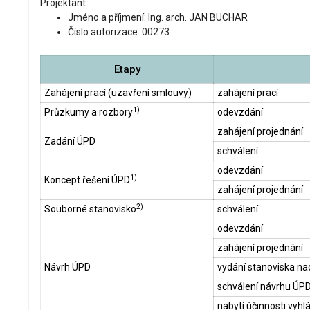
Projektant
Jméno a příjmení: Ing. arch. JAN BUCHAR
Číslo autorizace: 00273
Etapy
Zahájení prací (uzavření smlouvy)
zahájení prací
1)
Průzkumy a rozbory
odevzdání
zahájení projednání
Zadání ÚPD
schválení
odevzdání
1)
Koncept řešení ÚPD
zahájení projednání
2)
Souborné stanovisko
schválení
odevzdání
zahájení projednání
Návrh ÚPD
vydání stanoviska n
schválení návrhu ÚP
nabytí účinnosti vyh