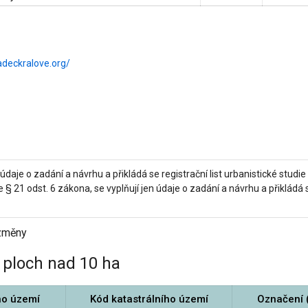
adeckralove.org/
daje o zadání a návrhu a přikládá se registrační list urbanistické studie (
 21 odst. 6 zákona, se vyplňují jen údaje o zadání a návrhu a přikládá se
 změny
ploch nad 10 ha
ho území
Kód katastrálního území
Označení 