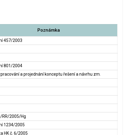
Poznámka
ní 457/2003
ní 801/2004
pracování a projednání konceptu řešení a návrhu zm.
0/RR/2005/Hg
ení 1234/2005
a HK č. 6/2005