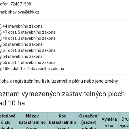
lefon: 724871588
mail: phavlova@khk.cz
 § 44 stavebního zákona.
§ 47 odst. 5 stavebního zákona.
§ 49 odst. 3 stavebního zákona.
 § 50 stavebního zákona.
§ 51 odst. 3 stavebního zákona.
 § 54 stavebního zákona.
§ 55 odst. 1 stavebního zákona.
§ 188 odst. 1 a 2 stavebního zákona.
íloha k registračnímu listu územního plánu nebo jeho změny
eznam vymezených zastavitelných ploch
ad 10 ha
ořadové
Název
Kód
Označení
Výměra
Dru
číslo
katastrálního
katastrálního
(název)
v ha
využ
plochy
území
území
plochy