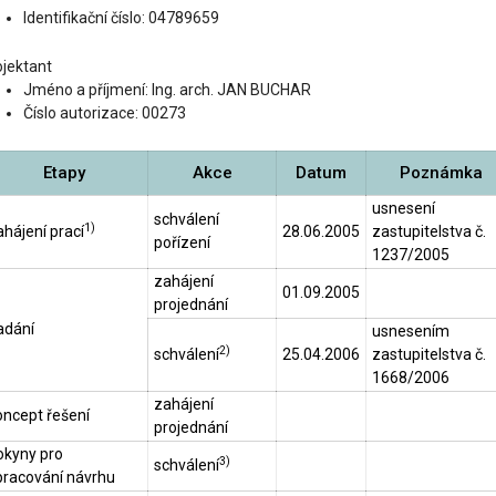
Identifikační číslo: 04789659
ojektant
Jméno a příjmení: Ing. arch. JAN BUCHAR
Číslo autorizace: 00273
Etapy
Akce
Datum
Poznámka
usnesení
schválení
1)
hájení prací
28.06.2005
zastupitelstva č.
pořízení
1237/2005
zahájení
01.09.2005
projednání
adání
usnesením
2)
schválení
25.04.2006
zastupitelstva č.
1668/2006
zahájení
oncept řešení
projednání
okyny pro
3)
schválení
pracování návrhu