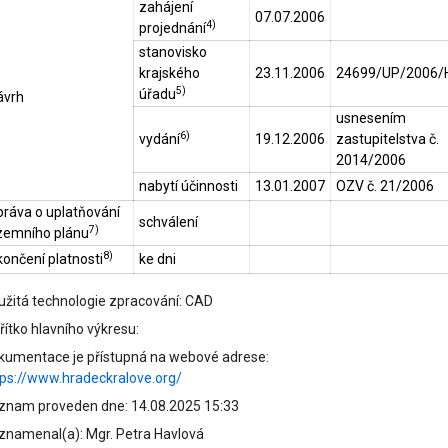
zahájení
07.07.2006
4)
projednání
stanovisko
krajského
23.11.2006
24699/UP/2006/
5)
úřadu
ávrh
usnesením
6)
vydání
19.12.2006
zastupitelstva č.
2014/2006
nabytí účinnosti
13.01.2007
OZV č. 21/2006
práva o uplatňování
schválení
7)
zemního plánu
8)
ončení platnosti
ke dni
užitá technologie zpracování: CAD
ítko hlavního výkresu:
kumentace je přístupná na webové adrese:
tps://www.hradeckralove.org/
znam proveden dne: 14.08.2025 15:33
znamenal(a): Mgr. Petra Havlová