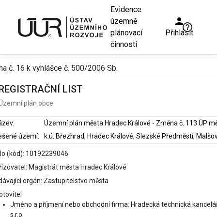
Evidence
person
územně
help_outline
plánovací
Přihlásit
činnosti
ha č. 16 k vyhlášce č. 500/2006 Sb.
REGISTRAČNÍ LIST
Územní plán obce
ázev:
ešené území:
slo (kód): 10192239046
řizovatel: Magistrát města Hradec Králové
dávající orgán: Zastupitelstvo města
otovitel
Jméno a příjmení nebo obchodní firma: Hradecká technická kancelář
s.r.o.