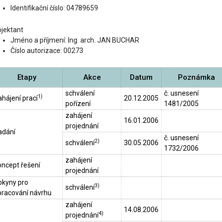
Identifikační číslo: 04789659
ojektant
Jméno a příjmení: Ing. arch. JAN BUCHAR
Číslo autorizace: 00273
Etapy
Akce
Datum
Poznámka
schválení
č. usnesení
1)
hájení prací
20.12.2005
pořízení
1481/2005
zahájení
16.01.2006
projednání
adání
č. usnesení
2)
schválení
30.05.2006
1732/2006
zahájení
oncept řešení
projednání
okyny pro
3)
schválení
pracování návrhu
zahájení
14.08.2006
4)
projednání