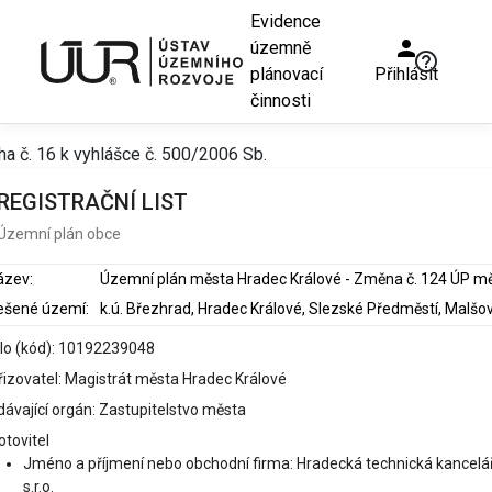
Evidence
person
územně
help_outline
plánovací
Přihlásit
činnosti
ha č. 16 k vyhlášce č. 500/2006 Sb.
REGISTRAČNÍ LIST
Územní plán obce
ázev:
ešené území:
slo (kód): 10192239048
řizovatel: Magistrát města Hradec Králové
dávající orgán: Zastupitelstvo města
otovitel
Jméno a příjmení nebo obchodní firma: Hradecká technická kancelář
s.r.o.