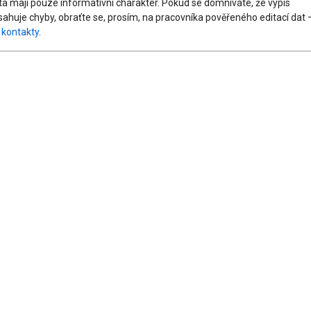
ta mají pouze informativní charakter. Pokud se domníváte, že výpis
sahuje chyby, obraťte se, prosím, na pracovníka pověřeného editací dat 
z
kontakty
.