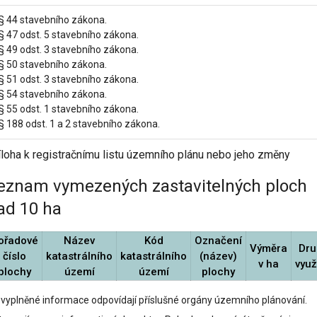
 § 44 stavebního zákona.
§ 47 odst. 5 stavebního zákona.
§ 49 odst. 3 stavebního zákona.
 § 50 stavebního zákona.
§ 51 odst. 3 stavebního zákona.
 § 54 stavebního zákona.
§ 55 odst. 1 stavebního zákona.
§ 188 odst. 1 a 2 stavebního zákona.
íloha k registračnímu listu územního plánu nebo jeho změny
eznam vymezených zastavitelných ploch
ad 10 ha
ořadové
Název
Kód
Označení
Výměra
Dru
číslo
katastrálního
katastrálního
(název)
v ha
využ
plochy
území
území
plochy
 vyplněné informace odpovídají příslušné orgány územního plánování.