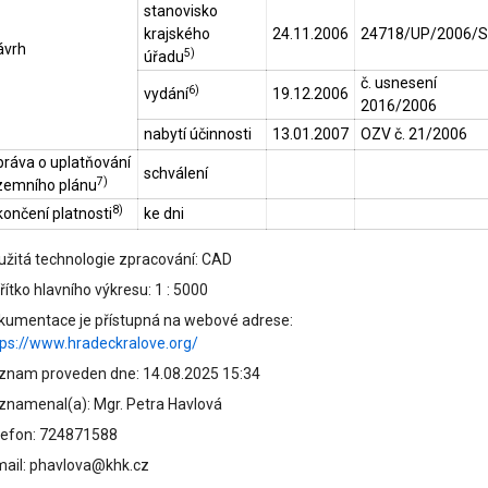
stanovisko
krajského
24.11.2006
24718/UP/2006/
ávrh
5)
úřadu
č. usnesení
6)
vydání
19.12.2006
2016/2006
nabytí účinnosti
13.01.2007
OZV č. 21/2006
práva o uplatňování
schválení
7)
zemního plánu
8)
ončení platnosti
ke dni
užitá technologie zpracování: CAD
ítko hlavního výkresu: 1 : 5000
kumentace je přístupná na webové adrese:
tps://www.hradeckralove.org/
znam proveden dne: 14.08.2025 15:34
znamenal(a): Mgr. Petra Havlová
lefon: 724871588
mail: phavlova@khk.cz