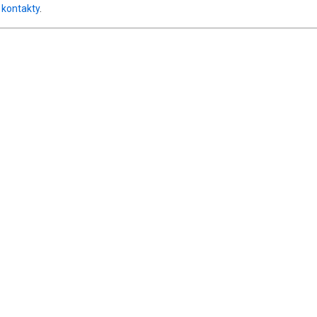
z
kontakty
.