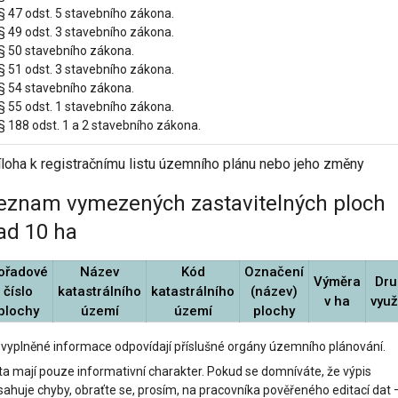
§ 47 odst. 5 stavebního zákona.
§ 49 odst. 3 stavebního zákona.
 § 50 stavebního zákona.
§ 51 odst. 3 stavebního zákona.
 § 54 stavebního zákona.
§ 55 odst. 1 stavebního zákona.
§ 188 odst. 1 a 2 stavebního zákona.
íloha k registračnímu listu územního plánu nebo jeho změny
eznam vymezených zastavitelných ploch
ad 10 ha
ořadové
Název
Kód
Označení
Výměra
Dru
číslo
katastrálního
katastrálního
(název)
v ha
využ
plochy
území
území
plochy
 vyplněné informace odpovídají příslušné orgány územního plánování.
ta mají pouze informativní charakter. Pokud se domníváte, že výpis
sahuje chyby, obraťte se, prosím, na pracovníka pověřeného editací dat 