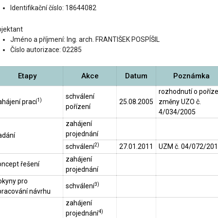
Identifikační číslo: 18644082
ojektant
Jméno a příjmení: Ing. arch. FRANTIŠEK POSPÍŠIL
Číslo autorizace: 02285
Etapy
Akce
Datum
Poznámka
rozhodnutí o poříze
schválení
1)
hájení prací
25.08.2005
změny UZO č.
pořízení
4/034/2005
zahájení
projednání
adání
2)
schválení
27.01.2011
UZM č. 04/072/20
zahájení
oncept řešení
projednání
okyny pro
3)
schválení
pracování návrhu
zahájení
4)
projednání