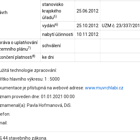
stanovisko
krajského
25.06.2012
ávrh
5)
úřadu
6)
vydání
25.10.2012
UZM č. 23/337/20
nabytí účinnosti
10.11.2012
práva o uplatňování
schválení
7)
zemního plánu
8)
ončení platnosti
ke dni
užitá technologie zpracování:
ítko hlavního výkresu: 1 : 5000
kumentace je přístupná na webové adrese:
www.muvrchlabi.cz
znam proveden dne: 01.01.2021 00:00
znamenal(a): Pavla Hofmanová, DiS.
lefon:
ail:
 § 44 stavebního zákona.