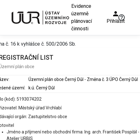
Evidence
person
územně
help_outline
plánovací
Přihlásit
činnosti
ha č. 16 k vyhlášce č. 500/2006 Sb.
REGISTRAČNÍ LIST
Územní plán obce
ázev:
Územní plán obce Černý Důl - Změna č. 3 ÚPO Černý Důl
ešené území:
k.ú. Černý Důl
slo (kód): 5193074202
řizovatel: Městský úřad Vrchlabí
ávající orgán: Zastupitelstvo obce
otovitel
Jméno a příjmení nebo obchodní firma: Ing. arch. František Pospíšil -
Atelier URBIS