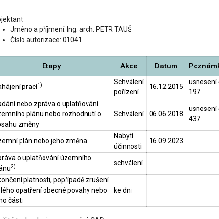
ojektant
Jméno a příjmení: Ing. arch. PETR TAUŠ
Číslo autorizace: 01041
Etapy
Akce
Datum
Poznám
Schválení
usnesení 
1)
hájení prací
16.12.2015
pořízení
197
adání nebo zpráva o uplatňování
usnesení 
zemního plánu nebo rozhodnutí o
Schválení
06.06.2018
437
bsahu změny
Nabytí
zemní plán nebo jeho změna
16.09.2023
účinnosti
práva o uplatňování územního
schválení
2)
lánu
ončení platnosti, popřípadě zrušení
elého opatření obecné povahy nebo
ke dni
ho části