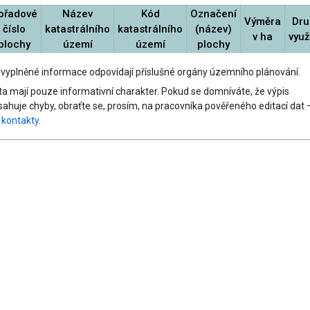
ořadové
Název
Kód
Označení
Výměra
Dru
číslo
katastrálního
katastrálního
(název)
v ha
využ
plochy
území
území
plochy
 vyplněné informace odpovídají příslušné orgány územního plánování.
ta mají pouze informativní charakter. Pokud se domníváte, že výpis
sahuje chyby, obraťte se, prosím, na pracovníka pověřeného editací dat 
z
kontakty
.