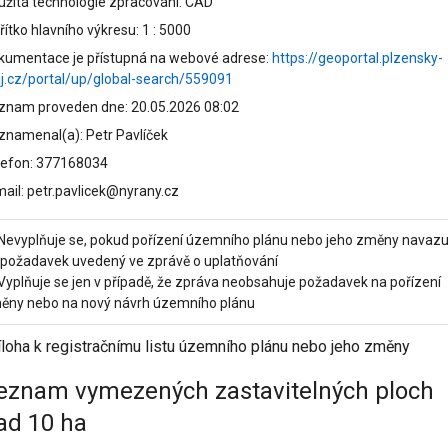
užitá technologie zpracování: CAD
ítko hlavního výkresu: 1 : 5000
kumentace je přístupná na webové adrese:
https://geoportal.plzensky-
aj.cz/portal/up/global-search/559091
znam proveden dne: 20.05.2026 08:02
znamenal(a): Petr Pavlíček
lefon: 377168034
mail: petr.pavlicek@nyrany.cz
 Nevyplňuje se, pokud pořízení územního plánu nebo jeho změny navazu
 požadavek uvedený ve zprávě o uplatňování
 Vyplňuje se jen v případě, že zpráva neobsahuje požadavek na pořízení
ěny nebo na nový návrh územního plánu
íloha k registračnímu listu územního plánu nebo jeho změny
eznam vymezených zastavitelných ploch
ad 10 ha