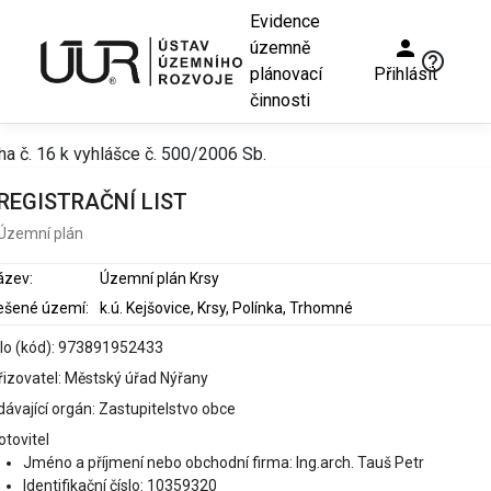
Evidence
person
územně
help_outline
plánovací
Přihlásit
činnosti
ha č. 16 k vyhlášce č. 500/2006 Sb.
REGISTRAČNÍ LIST
Územní plán
ázev:
Územní plán Krsy
ešené území:
k.ú. Kejšovice, Krsy, Polínka, Trhomné
slo (kód): 973891952433
řizovatel: Městský úřad Nýřany
ávající orgán: Zastupitelstvo obce
otovitel
Jméno a příjmení nebo obchodní firma: Ing.arch. Tauš Petr
Identifikační číslo: 10359320