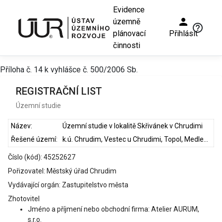
Evidence
person
územně
help_outline
plánovací
Přihlásit
činnosti
Příloha č. 14 k vyhlášce č. 500/2006 Sb.
REGISTRAČNÍ LIST
Územní studie
Název:
Územní studie v lokalitě Skřivánek v Chrudimi
Řešené území:
k.ú. Chrudim, Vestec u Chrudimi, Topol, Medlešice, Vlčnov u Chrudimi
Číslo (kód): 45252627
Pořizovatel: Městský úřad Chrudim
Vydávající orgán: Zastupitelstvo města
Zhotovitel
Jméno a příjmení nebo obchodní firma: Atelier AURUM,
s.r.o.