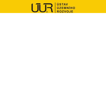
Ústav územního rozvoje
Jakubské náměstí 3
602 00 Brno
Tel: +420 542 423 111
E-mail: sekretariat@uur.cz
ID datové schránky: ybrxn8f
IČ: 60556552
Sledujte nás