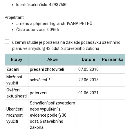
Identifikační číslo: 42937680
Projektant
Jméno a příjmení: Ing. arch. IVANA PETRŮ
Číslo autorizace: 00966
územní studie je pořízena na základě požadavku územního
plánu ve smyslu § 43 odst. 2 stavebního zákona
Etapy
Akce
Datum
Poznámka
Zadání
předání zhotoviteli
07.05.2010
Možnost
1)
schválení
27.06.2013
využití
Ověření
potvrzení
01.06.2021
aktuálnosti
Schválení pořizovatelem
Ukončení
nebo vypuštění z
možnosti
evidence podle § 30
využití
odst. 6 stavebního
zákona