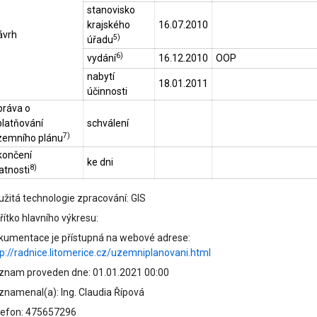
stanovisko
krajského
16.07.2010
ávrh
5)
úřadu
6)
vydání
16.12.2010
OOP
nabytí
18.01.2011
účinnosti
práva o
platňování
schválení
7)
zemního plánu
končení
ke dni
8)
atnosti
užitá technologie zpracování: GIS
ítko hlavního výkresu:
kumentace je přístupná na webové adrese:
tp://radnice.litomerice.cz/uzemniplanovani.html
znam proveden dne: 01.01.2021 00:00
znamenal(a): Ing. Claudia Řípová
lefon: 475657296