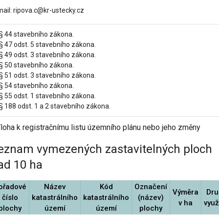
mail: ripova.c@kr-ustecky.cz
 § 44 stavebního zákona.
§ 47 odst. 5 stavebního zákona.
§ 49 odst. 3 stavebního zákona.
 § 50 stavebního zákona.
§ 51 odst. 3 stavebního zákona.
 § 54 stavebního zákona.
§ 55 odst. 1 stavebního zákona.
§ 188 odst. 1 a 2 stavebního zákona.
íloha k registračnímu listu územního plánu nebo jeho změny
eznam vymezených zastavitelných ploch
ad 10 ha
ořadové
Název
Kód
Označení
Výměra
Dru
číslo
katastrálního
katastrálního
(název)
v ha
využ
plochy
území
území
plochy