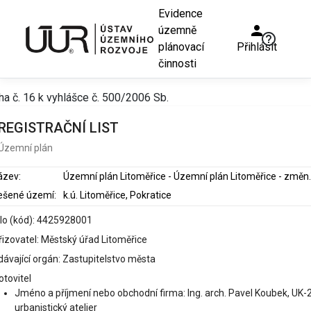
Evidence
person
územně
help_outline
plánovací
Přihlásit
činnosti
ha č. 16 k vyhlášce č. 500/2006 Sb.
REGISTRAČNÍ LIST
Územní plán
ázev:
Územní plán Litoměři
ešené území:
k.ú. Litoměřice, Pokratice
slo (kód): 4425928001
řizovatel: Městský úřad Litoměřice
dávající orgán: Zastupitelstvo města
otovitel
Jméno a příjmení nebo obchodní firma: Ing. arch. Pavel Koubek, UK-
urbanistický atelier