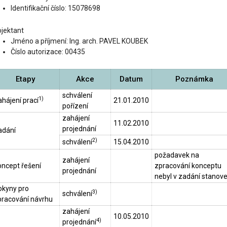
Identifikační číslo: 15078698
ojektant
Jméno a příjmení: Ing. arch. PAVEL KOUBEK
Číslo autorizace: 00435
Etapy
Akce
Datum
Poznámka
schválení
1)
hájení prací
21.01.2010
pořízení
zahájení
11.02.2010
projednání
adání
2)
schválení
15.04.2010
požadavek na
zahájení
oncept řešení
zpracování konceptu
projednání
nebyl v zadání stanov
okyny pro
3)
schválení
pracování návrhu
zahájení
10.05.2010
4)
projednání