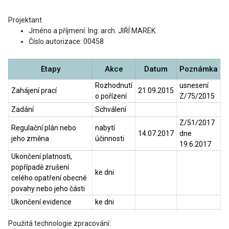
Projektant
Jméno a příjmení: Ing. arch. JIŘÍ MAREK
Číslo autorizace: 00458
Etapy
Akce
Datum
Poznámka
Rozhodnutí
usnesení
Zahájení prací
21.09.2015
o pořízení
Z/75/2015
Zadání
Schválení
Z/51/2017
Regulační plán nebo
nabytí
14.07.2017
dne
jeho změna
účinnosti
19.6.2017
Ukončení platnosti,
popřípadě zrušení
ke dni
celého opatření obecné
povahy nebo jeho části
Ukončení evidence
ke dni
Použitá technologie zpracování: