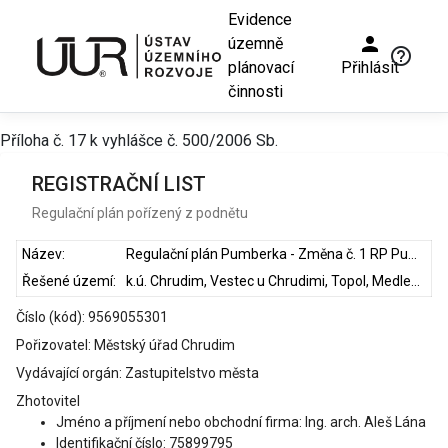
Evidence
person
územně
help_outline
plánovací
Přihlásit
činnosti
Příloha č. 17 k vyhlášce č. 500/2006 Sb.
REGISTRAČNÍ LIST
Regulační plán pořízený z podnětu
Název:
Regulační plán Pumberka - Změna č. 1 RP Pumberka
Řešené území:
k.ú. Chrudim, Vestec u Chrudimi, Topol, Medlešice, Vlčnov u Chrudimi
Číslo (kód): 9569055301
Pořizovatel: Městský úřad Chrudim
Vydávající orgán: Zastupitelstvo města
Zhotovitel
Jméno a příjmení nebo obchodní firma: Ing. arch. Aleš Lána
Identifikační číslo: 75899795